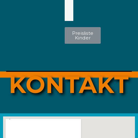
e
.
Preisliste
Kinder
KONTAKT