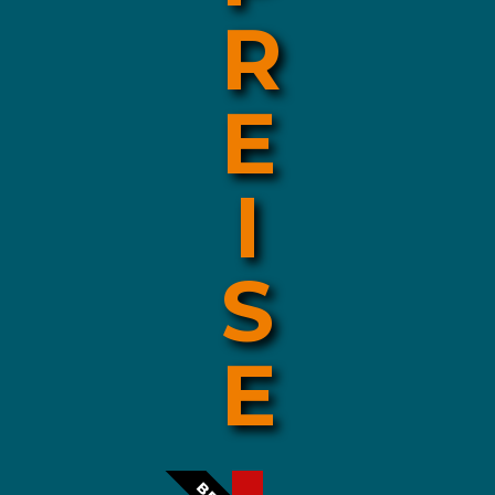
R
E
I
S
E