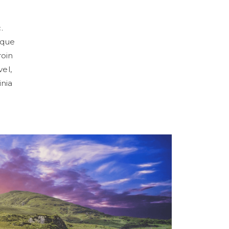
.
sque
roin
vel,
inia