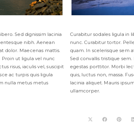
libero. Sed dignissim lacinia
Curabitur sodales ligula in l
ellentesque nibh. Aenean
nunc. Curabitur tortor. Pe
at dolor. Maecenas mattis.
quam. In scelerisque sem a
 Proin ut ligula vel nunc
Sed convallis tristique sem. 
us risus, iaculis vel, suscipit
egestas porttitor. Morbi lectu
ce ac turpis quis ligula
quis, luctus non, massa. Fusc
sum nulla metus metus
lacinia aliquet. Mauris ips
ullamcorper.