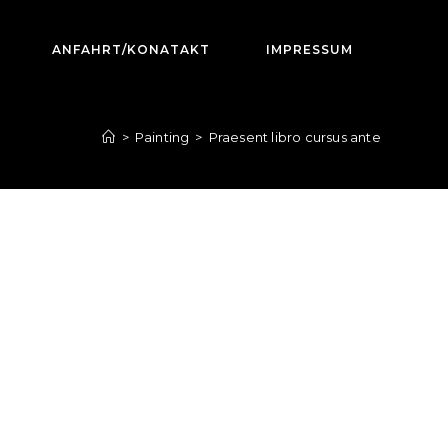
ANFAHRT/KONATAKT
IMPRESSUM
>
Painting
>
Praesent libro cursus ante
o