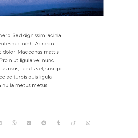
ibero. Sed dignissim lacinia
llentesque nibh. Aenean
t dolor. Maecenas mattis.
Proin ut ligula vel nunc
s risus, iaculis vel, suscipit
e ac turpis quis ligula
um nulla metus metus